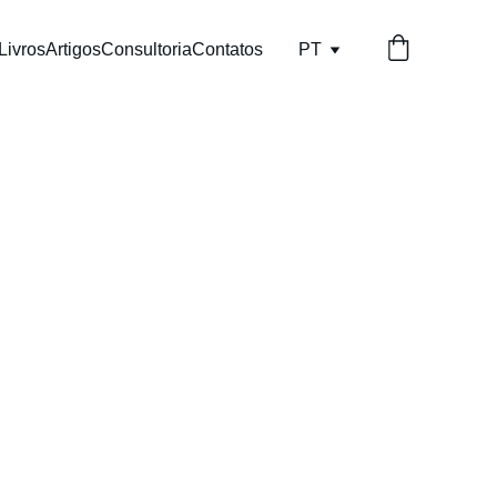
Livros
Artigos
Consultoria
Contatos
PT
vro Princípios